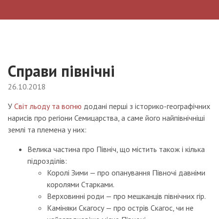
Справи північні
26.10.2018
У
Світ льоду та вогню
додані перші з історико-географічних
нарисів про регіони Семицарства, а саме його найпівнічніші
землі та племена у них:
Велика частина про Північ, що містить також і кілька
підрозділів:
Королі Зими — про опанування Півночі давніми
королями Старками.
Верховинні роди — про мешканців північних гір.
Каміняки Скагосу — про острів Скагос, чи не