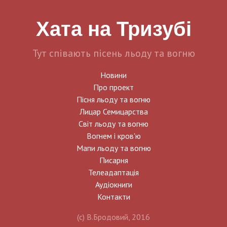
Хата на Тризубі
Тут співають пісень льоду та вогню
Новини
Про проект
Пісня льоду та вогню
Лицар Семицарства
Світ льоду та вогню
Вогнем і кров'ю
Мапи льоду та вогню
Писарня
Телеадаптація
Аудіокниги
Контакти
(c) В.Бродовий, 2016